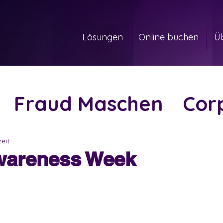
Lösungen
Online buchen
Ü
Fraud Maschen
Cor
ision
zeit
wareness Week