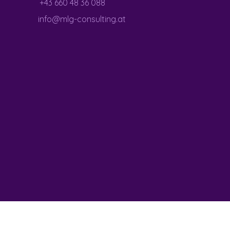
+43 660 48 36 088
info@mlg-consulting.at