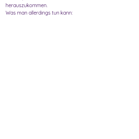
herauszukommen. 
Was man allerdings tun kann:
Kontakt mit den 
Interessensvertretungen 
aufnehmen
Anfechtung des Vertrages
Bestreiten des 
Vertragsabschlusses
Am besten Hilfe von den 
Interessensvertretungen oder einem 
rechtlichen Vertreter einholen. 
Fazit
Insgesamt ist das Schreiben nicht 
illegal, da eigentlich die Firmendaten 
und Hinweise, dass es sich nicht um 