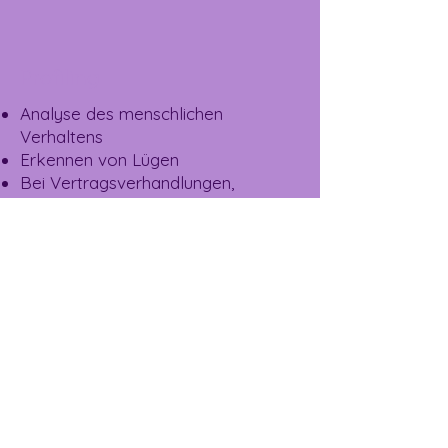
Profiling
Analyse des menschlichen
Verhaltens
Erkennen von Lügen
Bei Vertragsverhandlungen,
Bewerbungsgesprächen oder
Interviews
Rentabilität
Analyse der Erlös und
Kostenstruktur auf ungewollte
Vermögensabflüsse