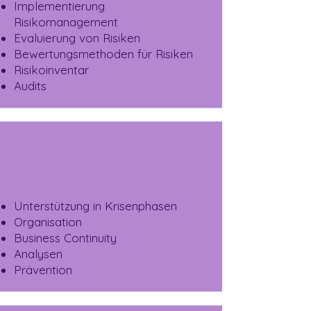
Implementierung
Risikomanagement
Evaluierung von Risiken
Bewertungsmethoden für Risiken
Risikoinventar
Audits
Krisenmanagement
Unterstützung in Krisenphasen
Organisation
Business Continuity
Analysen
Prävention